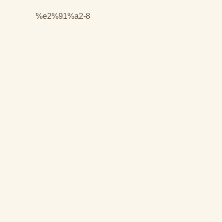
%e2%91%a2-8